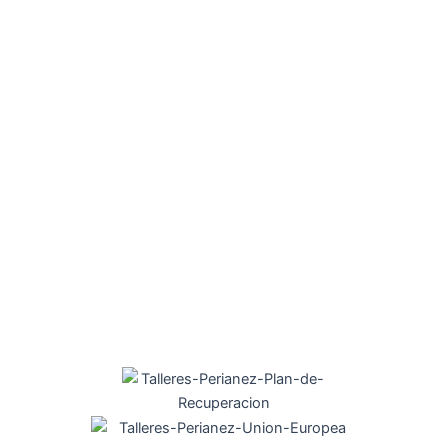
SITIOS
INICIO
SOBRE NOSOTROS
PRODUCTOS Y SERVICIOS
CONTACTO
INF. LEGAL
Aviso Legal
Política de Cookies
Política de Privacidad
Mapa Web
Accesibilidad