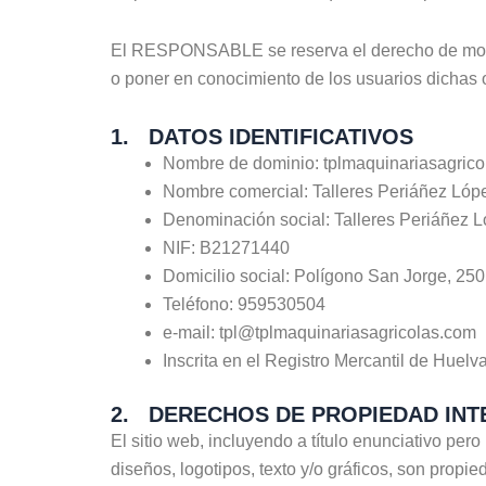
El RESPONSABLE se reserva el derecho de modific
o poner en conocimiento de los usuarios dichas
1. DATOS IDENTIFICATIVOS
Nombre de dominio: tplmaquinariasagric
Nombre comercial: Talleres Periáñez Lóp
Denominación social: Talleres Periáñez L
NIF: B21271440
Domicilio social: Polígono San Jorge, 250
Teléfono: 959530504
e-mail: tpl@tplmaquinariasagricolas.com
Inscrita en el Registro Mercantil de Huel
2. DERECHOS DE PROPIEDAD INT
El sitio web, incluyendo a título enunciativo pe
diseños, logotipos, texto y/o gráficos, son prop