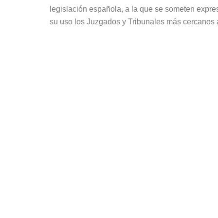
legislación española, a la que se someten expre
su uso los Juzgados y Tribunales más cercanos 
CONTACTO
Polígono San Jorge, Nave 250 Palos
de la Frontera (Huelva) 21810
SO
España
PRODU
959 530 504
Correo