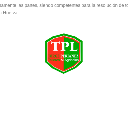
samente las partes, siendo competentes para la resolución de to
a Huelva.
SITIOS
INF. LEGA
INICIO
Aviso Legal
BRE NOSOTROS
Política de Cooki
CTOS Y SERVICIOS
Política de Privac
CONTACTO
Mapa Web