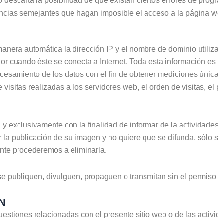
escarta la posibilidad de que existan ciertos errores de prog
tancias semejantes que hagan imposible el acceso a la página w
manera automática la dirección IP y el nombre de dominio utiliza
cuando éste se conecta a Internet. Toda esta información es re
ocesamiento de los datos con el fin de obtener mediciones únic
isitas realizadas a los servidores web, el orden de visitas, el 
 exclusivamente con la finalidad de informar de la actividades
 la publicación de su imagen y no quiere que se difunda, sólo s
nte procederemos a eliminarla.
e publiquen, divulguen, propaguen o transmitan sin el permiso 
N
uestiones relacionadas con el presente sitio web o de las activi