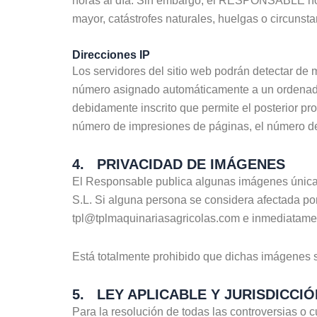
horas al día. Sin embargo, el RESPONSABLE no d
mayor, catástrofes naturales, huelgas o circuns
Direcciones IP
Los servidores del sitio web podrán detectar de 
número asignado automáticamente a un ordenador 
debidamente inscrito que permite el posterior pr
número de impresiones de páginas, el número de v
4. PRIVACIDAD DE IMÁGENES
El Responsable publica algunas imágenes única y
S.L. Si alguna persona se considera afectada por
tpl@tplmaquinariasagricolas.com e inmediatame
Está totalmente prohibido que dichas imágenes s
5. LEY APLICABLE Y JURISDICCIÓ
Para la resolución de todas las controversias o c